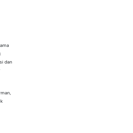
tama
k
si dan
r
rman,
uk