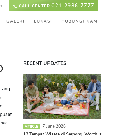
021-2986-7777
CALL CENTER
R
GALERI
LOKASI
HUBUNGI KAMI
RECENT UPDATES
D
erang
a
an
 pusat
pat
7 June 2026
ARTICLE
13 Tempat Wisata di Serpong, Worth It