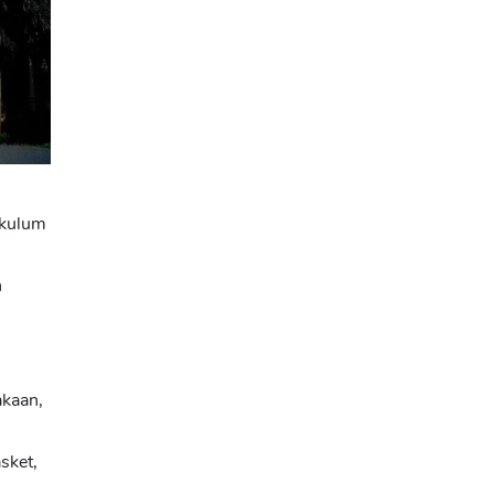
ikulum
n
akaan,
sket,