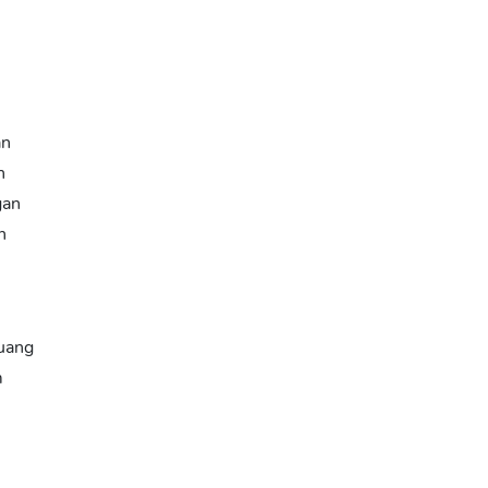
an
n
gan
n
ruang
m