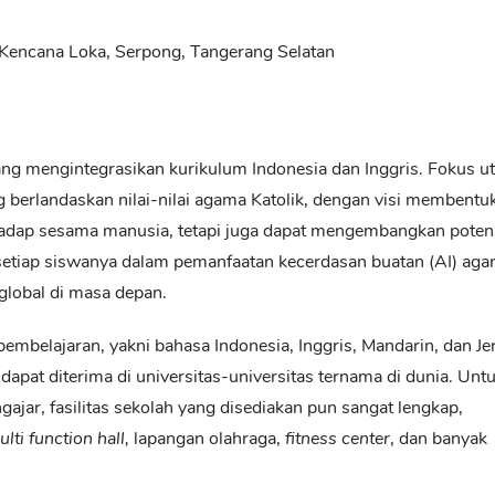
 Kencana Loka, Serpong, Tangerang Selatan
ng mengintegrasikan kurikulum Indonesia dan Inggris. Fokus u
 berlandaskan nilai-nilai agama Katolik, dengan visi membentu
adap sesama manusia, tetapi juga dapat mengembangkan poten
h setiap siswanya dalam pemanfaatan kecerdasan buatan (AI) aga
global di masa depan.
elajaran, yakni bahasa Indonesia, Inggris, Mandarin, dan Je
pat diterima di universitas-universitas ternama di dunia. Unt
jar, fasilitas sekolah yang disediakan pun sangat lengkap,
lti function hall,
lapangan olahraga,
fitness center
, dan banyak