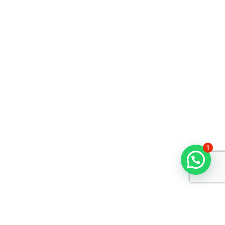
1
Chat With Us.