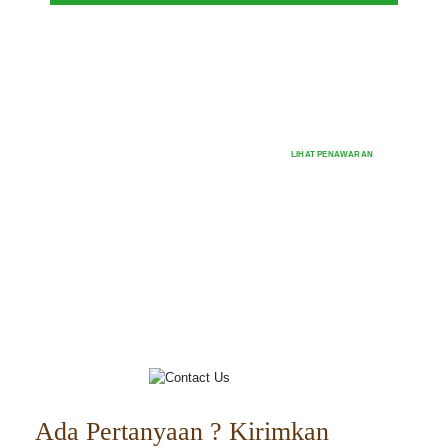
Penawaran KPR istimewa
untuk wujudkan hunian
impian anda
LIHAT PENAWARAN
Ada Pertanyaan ? Kirimkan