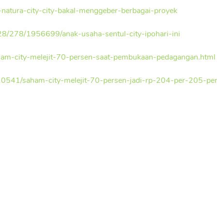
po-natura-city-city-bakal-menggeber-berbagai-proyek
28/278/1956699/anak-usaha-sentul-city-ipohari-ini
ham-city-melejit-70-persen-saat-pembukaan-pedagangan.html
0541/saham-city-melejit-70-persen-jadi-rp-204-per-205-pe