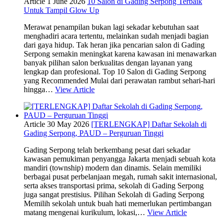
Article
1 June 2026
10 Salon di Gading Serpong Terbaik
Untuk Tampil Glow Up
Merawat penampilan bukan lagi sekadar kebutuhan saat
menghadiri acara tertentu, melainkan sudah menjadi bagian
dari gaya hidup. Tak heran jika pencarian salon di Gading
Serpong semakin meningkat karena kawasan ini menawarkan
banyak pilihan salon berkualitas dengan layanan yang
lengkap dan profesional. Top 10 Salon di Gading Serpong
yang Recommended Mulai dari perawatan rambut sehari-hari
hingga…
View Article
Article
30 May 2026
[TERLENGKAP] Daftar Sekolah di
Gading Serpong, PAUD – Perguruan Tinggi
Gading Serpong telah berkembang pesat dari sekadar
kawasan pemukiman penyangga Jakarta menjadi sebuah kota
mandiri (township) modern dan dinamis. Selain memiliki
berbagai pusat perbelanjaan megah, rumah sakit internasional,
serta akses transportasi prima, sekolah di Gading Serpong
juga sangat prestisius. Pilihan Sekolah di Gading Serpong
Memilih sekolah untuk buah hati memerlukan pertimbangan
matang mengenai kurikulum, lokasi,…
View Article