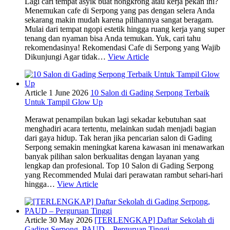
Lagi cari tempat asyik buat nongkrong atau kerja pekan ini?
Menemukan cafe di Serpong yang pas dengan selera Anda
sekarang makin mudah karena pilihannya sangat beragam.
Mulai dari tempat ngopi estetik hingga ruang kerja yang super
tenang dan nyaman bisa Anda temukan. Yuk, cari tahu
rekomendasinya! Rekomendasi Cafe di Serpong yang Wajib
Dikunjungi Agar tidak…
View Article
Article
1 June 2026
10 Salon di Gading Serpong Terbaik
Untuk Tampil Glow Up
Merawat penampilan bukan lagi sekadar kebutuhan saat
menghadiri acara tertentu, melainkan sudah menjadi bagian
dari gaya hidup. Tak heran jika pencarian salon di Gading
Serpong semakin meningkat karena kawasan ini menawarkan
banyak pilihan salon berkualitas dengan layanan yang
lengkap dan profesional. Top 10 Salon di Gading Serpong
yang Recommended Mulai dari perawatan rambut sehari-hari
hingga…
View Article
Article
30 May 2026
[TERLENGKAP] Daftar Sekolah di
Gading Serpong, PAUD – Perguruan Tinggi