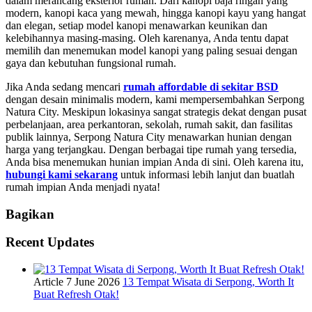
dalam merancang eksterior rumah. Dari kanopi baja ringan yang
modern, kanopi kaca yang mewah, hingga kanopi kayu yang hangat
dan elegan, setiap model kanopi menawarkan keunikan dan
kelebihannya masing-masing. Oleh karenanya, Anda tentu dapat
memilih dan menemukan model kanopi yang paling sesuai dengan
gaya dan kebutuhan fungsional rumah.
Jika Anda sedang mencari
rumah affordable di sekitar BSD
dengan desain minimalis modern, kami mempersembahkan Serpong
Natura City. Meskipun lokasinya sangat strategis dekat dengan pusat
perbelanjaan, area perkantoran, sekolah, rumah sakit, dan fasilitas
publik lainnya, Serpong Natura City menawarkan hunian dengan
harga yang terjangkau. Dengan berbagai tipe rumah yang tersedia,
Anda bisa menemukan hunian impian Anda di sini. Oleh karena itu,
hubungi kami sekarang
untuk informasi lebih lanjut dan buatlah
rumah impian Anda menjadi nyata!
Bagikan
Recent Updates
Article
7 June 2026
13 Tempat Wisata di Serpong, Worth It
Buat Refresh Otak!