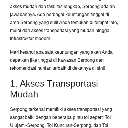
akses mudah dan fasilitas lengkap, Serpong adalah
jawabannya. Ada berbagai keuntungan tinggal di
area Serpong yang sulit Anda temukan di tempat lain,
mulai dari akses transportasi yang mudah hingga
infrastruktur modern.
Mari ketahui apa saja keuntungan yang akan Anda
dapatkan jika tinggal di kawasan Serpong dan
rekomendasi hunian terbaik di dekatnya di sini!
1. Akses Transportasi
Mudah
Serpong terkenal memiliki akses transportasi yang
sangat baik, dengan beberapa pintu tol seperti Tol
Ulujami-Serpong, Tol Kunciran-Serpong, dan Tol