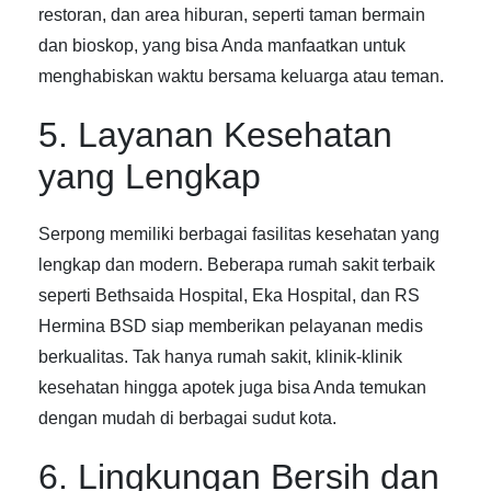
restoran, dan area hiburan, seperti taman bermain
dan bioskop, yang bisa Anda manfaatkan untuk
menghabiskan waktu bersama keluarga atau teman.
5. Layanan Kesehatan
yang Lengkap
Serpong memiliki berbagai fasilitas kesehatan yang
lengkap dan modern. Beberapa rumah sakit terbaik
seperti Bethsaida Hospital, Eka Hospital, dan RS
Hermina BSD siap memberikan pelayanan medis
berkualitas. Tak hanya rumah sakit, klinik-klinik
kesehatan hingga apotek juga bisa Anda temukan
dengan mudah di berbagai sudut kota.
6. Lingkungan Bersih dan