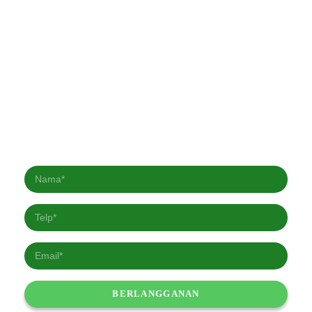
Berlangganan Newsletter kami