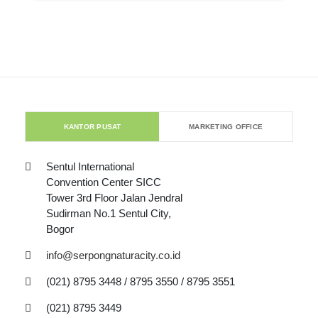
KANTOR PUSAT
MARKETING OFFICE
Sentul International
Convention Center SICC
Tower 3rd Floor Jalan Jendral
Sudirman No.1 Sentul City,
Bogor
info@serpongnaturacity.co.id
(021) 8795 3448 / 8795 3550 / 8795 3551
(021) 8795 3449