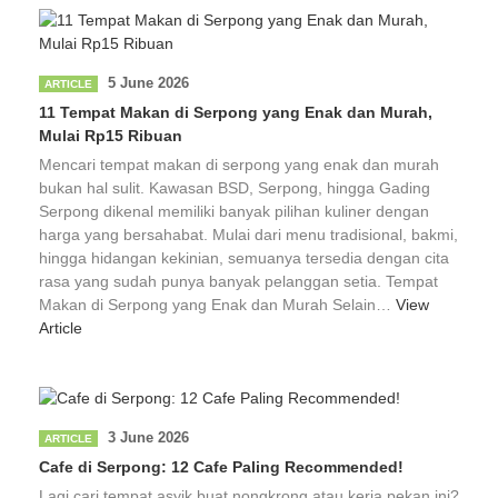
5 June 2026
ARTICLE
11 Tempat Makan di Serpong yang Enak dan Murah,
Mulai Rp15 Ribuan
Mencari tempat makan di serpong yang enak dan murah
bukan hal sulit. Kawasan BSD, Serpong, hingga Gading
Serpong dikenal memiliki banyak pilihan kuliner dengan
harga yang bersahabat. Mulai dari menu tradisional, bakmi,
hingga hidangan kekinian, semuanya tersedia dengan cita
rasa yang sudah punya banyak pelanggan setia. Tempat
Makan di Serpong yang Enak dan Murah Selain…
View
Article
3 June 2026
ARTICLE
Cafe di Serpong: 12 Cafe Paling Recommended!
Lagi cari tempat asyik buat nongkrong atau kerja pekan ini?