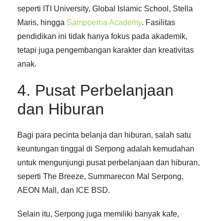
seperti ITI University, Global Islamic School, Stella
Maris, hingga
Sampoerna Academy
. Fasilitas
pendidikan ini tidak hanya fokus pada akademik,
tetapi juga pengembangan karakter dan kreativitas
anak.
4. Pusat Perbelanjaan
dan Hiburan
Bagi para pecinta belanja dan hiburan, salah satu
keuntungan tinggal di Serpong adalah kemudahan
untuk mengunjungi pusat perbelanjaan dan hiburan,
seperti The Breeze, Summarecon Mal Serpong,
AEON Mall, dan ICE BSD.
Selain itu, Serpong juga memiliki banyak kafe,