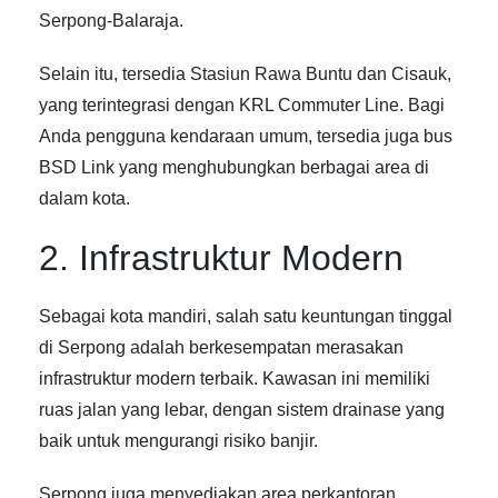
Serpong-Balaraja.
Selain itu, tersedia Stasiun Rawa Buntu dan Cisauk,
yang terintegrasi dengan KRL Commuter Line. Bagi
Anda pengguna kendaraan umum, tersedia juga bus
BSD Link yang menghubungkan berbagai area di
dalam kota.
2. Infrastruktur Modern
Sebagai kota mandiri, salah satu keuntungan tinggal
di Serpong adalah berkesempatan merasakan
infrastruktur modern terbaik. Kawasan ini memiliki
ruas jalan yang lebar, dengan sistem drainase yang
baik untuk mengurangi risiko banjir.
Serpong juga menyediakan area perkantoran