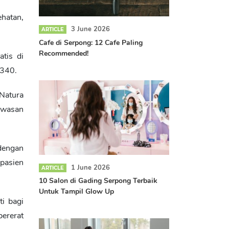
hatan,
3 June 2026
ARTICLE
Cafe di Serpong: 12 Cafe Paling
Recommended!
tis di
6340.
 Natura
awasan
dengan
pasien
1 June 2026
ARTICLE
10 Salon di Gading Serpong Terbaik
Untuk Tampil Glow Up
i bagi
pererat