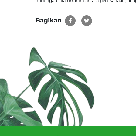
hubungan silaturrahim antara perusahaan, pen
Bagikan