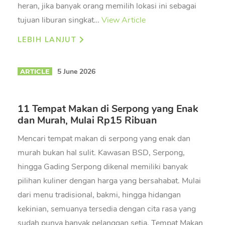
heran, jika banyak orang memilih lokasi ini sebagai
tujuan liburan singkat…
View Article
LEBIH LANJUT
5 June 2026
ARTICLE
11 Tempat Makan di Serpong yang Enak
dan Murah, Mulai Rp15 Ribuan
Mencari tempat makan di serpong yang enak dan
murah bukan hal sulit. Kawasan BSD, Serpong,
hingga Gading Serpong dikenal memiliki banyak
pilihan kuliner dengan harga yang bersahabat. Mulai
dari menu tradisional, bakmi, hingga hidangan
kekinian, semuanya tersedia dengan cita rasa yang
sudah punya banyak pelanggan setia. Tempat Makan