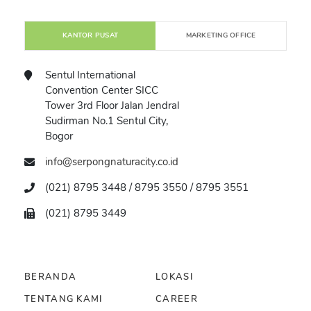
KANTOR PUSAT
MARKETING OFFICE
Sentul International
Convention Center SICC
Tower 3rd Floor Jalan Jendral
Sudirman No.1 Sentul City,
Bogor
info@serpongnaturacity.co.id
(021) 8795 3448 / 8795 3550 / 8795 3551
(021) 8795 3449
BERANDA
LOKASI
TENTANG KAMI
CAREER