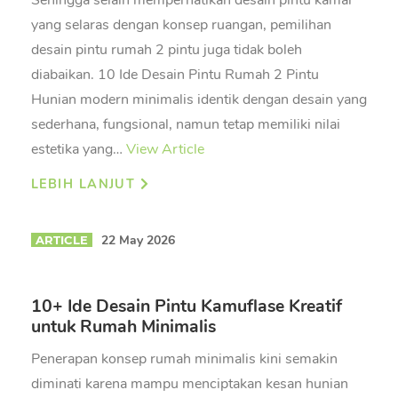
yang selaras dengan konsep ruangan, pemilihan
desain pintu rumah 2 pintu juga tidak boleh
diabaikan. 10 Ide Desain Pintu Rumah 2 Pintu
Hunian modern minimalis identik dengan desain yang
sederhana, fungsional, namun tetap memiliki nilai
estetika yang…
View Article
LEBIH LANJUT
22 May 2026
ARTICLE
10+ Ide Desain Pintu Kamuflase Kreatif
untuk Rumah Minimalis
Penerapan konsep rumah minimalis kini semakin
diminati karena mampu menciptakan kesan hunian